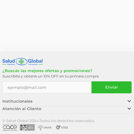
¿Buscás las mejores ofertas y promociones?
Suscribite y obtené un 10% OFF en tu primera compra
Enviar
Institucionales
Atención al Cliente
Conocé nuestra historia
Sucursales
Trabajá con nosotros
© Salud Global 2024
·
Todos los derechos reservados