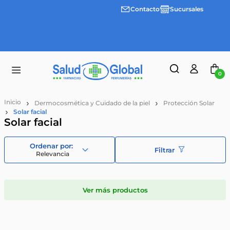
Contacto
Sucursales
3 cuotas
Envíos
sin
gratis a
interes
partir
desde
de
$100.000
$55.000
0
Dermocosmética y Cuidado de la piel
Protección Solar
Solar facial
Solar facial
Filtrar
Relevancia