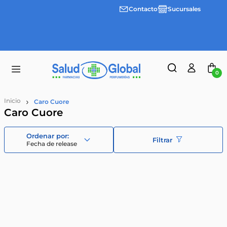
Contacto
Sucursales
3 cuotas
Envíos
sin
gratis a
interes
partir
desde
de
$100.000
$55.000
0
Caro Cuore
Caro Cuore
Filtrar
Fecha de release