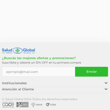
¿Buscás las mejores ofertas y promociones?
Suscribite y obtené un 10% OFF en tu primera compra
Enviar
Institucionales
Atención al Cliente
Conocé nuestra historia
Sucursales
Trabajá con nosotros
© Salud Global 2024
·
Todos los derechos reservados