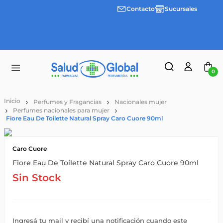
Contacto
Sucursales
Envíos
gratis a
partir
de
$55.000
0
Perfumes y Fragancias
Nacionales mujer
Perfumes nacionales para mujer
Fiore Eau De Toilette Natural Spray Caro Cuore 90ml
Caro Cuore
Fiore Eau De Toilette Natural Spray Caro Cuore 90ml
Sin Stock
Ingresá tu mail y recibí una notificación cuando este