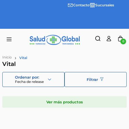
Contacto
Sucursales
3 cuotas
Envíos
sin
gratis a
interes
partir
desde
de
$100.000
$55.000
0
Vital
Vital
Filtrar
Fecha de release