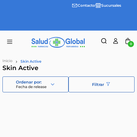
Contacto
Sucursales
3 cuotas
Envíos
sin
gratis a
interes
partir
desde
de
$100.000
$55.000
0
Skin Active
Skin Active
Filtrar
Fecha de release