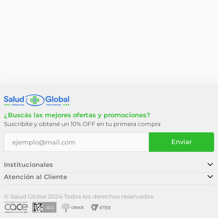
¿Buscás las mejores ofertas y promociones?
Suscribite y obtené un 10% OFF en tu primera compra
Enviar
Institucionales
Atención al Cliente
Conocé nuestra historia
Sucursales
Trabajá con nosotros
© Salud Global 2024
·
Todos los derechos reservados