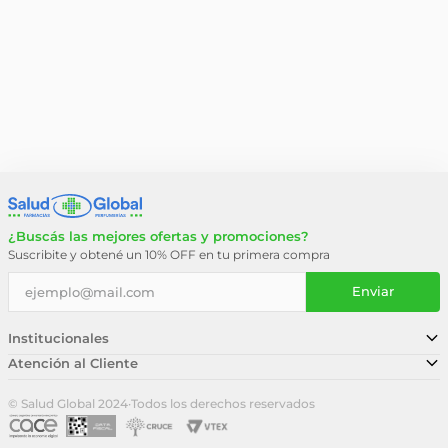
¿Buscás las mejores ofertas y promociones?
Suscribite y obtené un 10% OFF en tu primera compra
Enviar
Institucionales
Atención al Cliente
Conocé nuestra historia
Sucursales
Trabajá con nosotros
© Salud Global 2024
·
Todos los derechos reservados