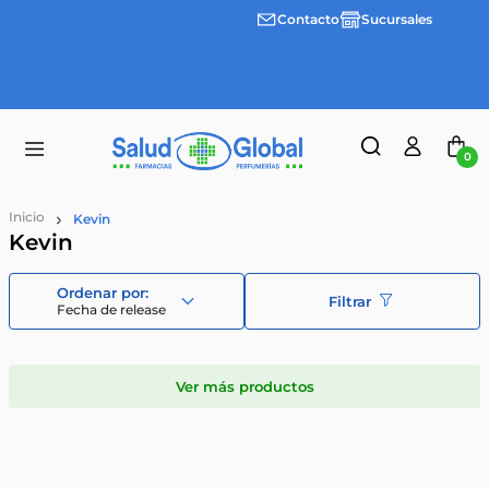
Contacto
Sucursales
3 cuotas
Envíos
sin
gratis a
interes
partir
desde
de
$100.000
$55.000
0
Kevin
Kevin
Filtrar
Fecha de release