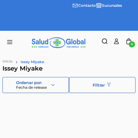
Contacto
Sucursales
3 cuotas
Envíos
sin
gratis a
interes
partir
desde
de
$100.000
$55.000
0
Issey Miyake
Issey Miyake
Filtrar
Fecha de release