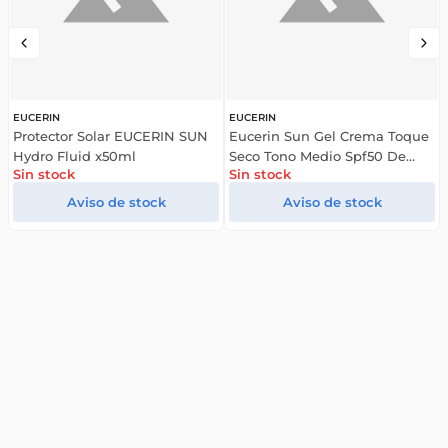
EUCERIN
Eucerin Sun Gel Crema Toque
Seco Tono Medio Spf50 De
Sin stock
50ml
¿Buscás las mejores ofertas y promociones?
Suscribite y obtené un 10% OFF en tu primera compra
Enviar