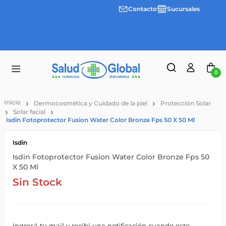
Contacto
Sucursales
Envíos
gratis a
partir
de
$55.000
0
Dermocosmética y Cuidado de la piel
Protección Solar
Solar facial
Isdin Fotoprotector Fusion Water Color Bronze Fps 50 X 50 Ml
Isdin
Isdin Fotoprotector Fusion Water Color Bronze Fps 50
X 50 Ml
Sin Stock
Ingresá tu mail y recibí una notificación cuando este