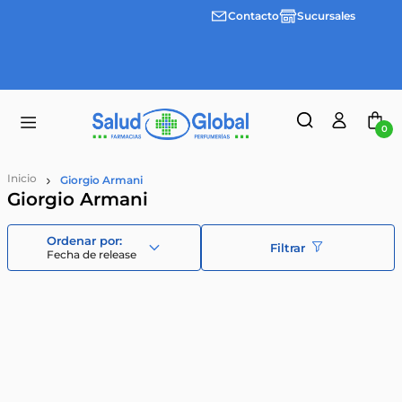
Contacto
Sucursales
3 cuotas
Envíos
sin
gratis a
interes
partir
desde
de
$100.000
$55.000
0
Giorgio Armani
Giorgio Armani
Filtrar
Fecha de release