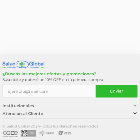
¿Buscás las mejores ofertas y promociones?
Suscribite y obtené un 10% OFF en tu primera compra
Enviar
Institucionales
Atención al Cliente
Conocé nuestra historia
Sucursales
Trabajá con nosotros
© Salud Global 2024
·
Todos los derechos reservados