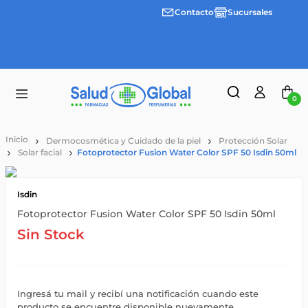
Contacto
Sucursales
Envíos
gratis a
partir
de
$55.000
0
Dermocosmética y Cuidado de la piel
Protección Solar
Solar facial
Fotoprotector Fusion Water Color SPF 50 Isdin 50ml
Isdin
Fotoprotector Fusion Water Color SPF 50 Isdin 50ml
Sin Stock
Ingresá tu mail y recibí una notificación cuando este
producto se encuentre disponible nuevamente.