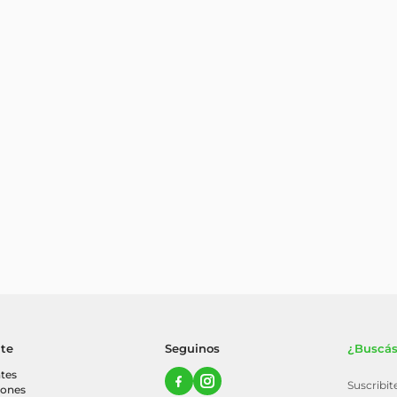
nte
Seguinos
¿Buscás
tes
Suscribi
iones