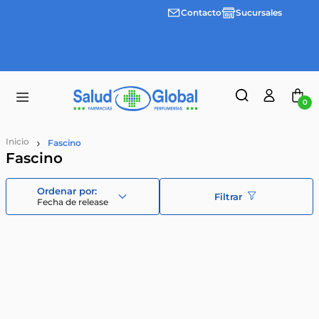
Contacto
Sucursales
3 cuotas
Envíos
sin
gratis a
interes
partir
desde
de
$100.000
$55.000
0
Fascino
Fascino
Filtrar
Fecha de release