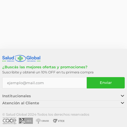
¿Buscás las mejores ofertas y promociones?
Suscribite y obtené un 10% OFF en tu primera compra
Enviar
Institucionales
Atención al Cliente
Conocé nuestra historia
Sucursales
Trabajá con nosotros
© Salud Global 2024
·
Todos los derechos reservados