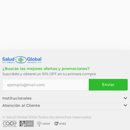
¿Buscás las mejores ofertas y promociones?
Suscribite y obtené un 10% OFF en tu primera compra
Enviar
Institucionales
Atención al Cliente
Conocé nuestra historia
Sucursales
Trabajá con nosotros
© Salud Global 2024
·
Todos los derechos reservados