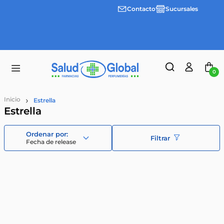
Contacto
Sucursales
3 cuotas
Envíos
sin
gratis a
interes
partir
desde
de
$100.000
$55.000
0
Estrella
Estrella
Filtrar
Fecha de release