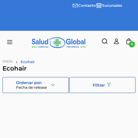
Contacto
Sucursales
3 cuotas
Envíos
sin
gratis a
interes
partir
desde
de
$100.000
$55.000
0
Ecohair
Ecohair
Filtrar
Fecha de release