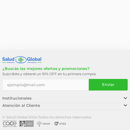
¿Buscás las mejores ofertas y promociones?
Suscribite y obtené un 10% OFF en tu primera compra
Enviar
Institucionales
Atención al Cliente
Conocé nuestra historia
Sucursales
Trabajá con nosotros
© Salud Global 2024
·
Todos los derechos reservados