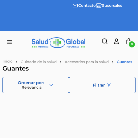
Contacto
Sucursales
3 cuotas
Envíos
sin
gratis a
interes
partir
desde
de
$100.000
$55.000
0
Cuidado de la salud
Accesorios para la salud
Guantes
Guantes
Filtrar
Relevancia