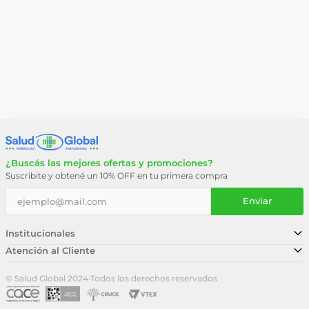
¿Buscás las mejores ofertas y promociones?
Suscribite y obtené un 10% OFF en tu primera compra
Enviar
Institucionales
Atención al Cliente
Conocé nuestra historia
Sucursales
Trabajá con nosotros
© Salud Global 2024
·
Todos los derechos reservados