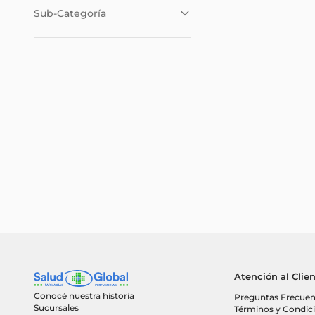
Cofres importados
(
2
)
Sub-Categoría
Nacionales mujer
(
1
)
Perfumes importados para
mujer
(
16
)
Cofres importados
(
2
)
Perfumes nacionales para
mujer
(
1
)
Atención al Clie
Conocé nuestra historia
Preguntas Frecuen
Sucursales
Términos y Condic