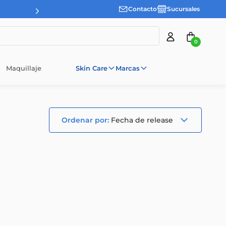
Contacto
Sucursales
3 cuotas sin interes desde $100.000
0
Maquillaje
Skin Care
Marcas
Fecha de release