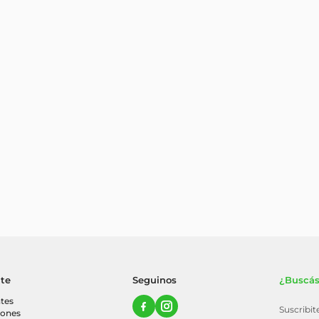
nte
Seguinos
¿Buscás
tes
Suscribi
iones