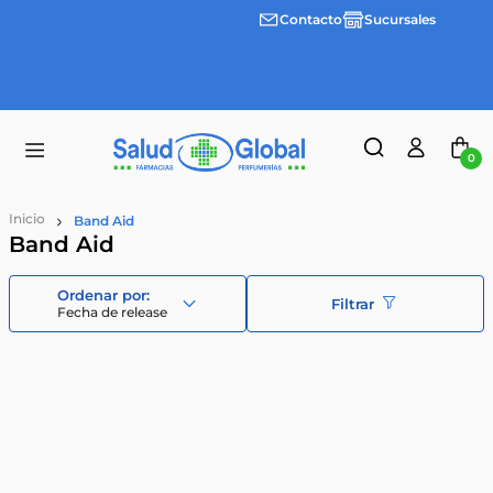
Contacto
Sucursales
3 cuotas
Envíos
sin
gratis a
interes
partir
desde
de
$100.000
$55.000
0
Band Aid
Band Aid
Filtrar
Fecha de release