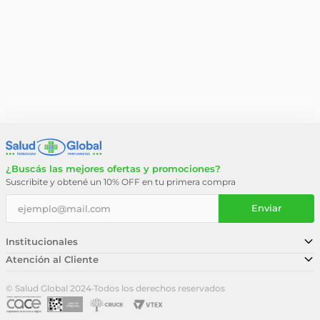
¿Buscás las mejores ofertas y promociones?
Suscribite y obtené un 10% OFF en tu primera compra
Enviar
Institucionales
Atención al Cliente
Conocé nuestra historia
Sucursales
Trabajá con nosotros
© Salud Global 2024
·
Todos los derechos reservados