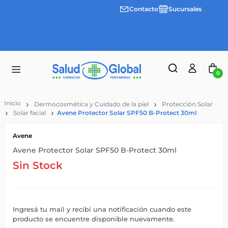
Contacto
Sucursales
3 cuotas
Envíos
sin
gratis a
interes
partir
desde
de
$100.000
$55.000
0
Dermocosmética y Cuidado de la piel
Protección Solar
Solar facial
Avene Protector Solar SPF50 B-Protect 30ml
Avene
Avene Protector Solar SPF50 B-Protect 30ml
Sin Stock
Ingresá tu mail y recibí una notificación cuando este
producto se encuentre disponible nuevamente.