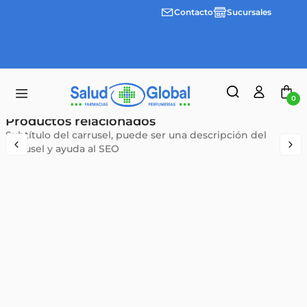
Contacto
Sucursales
3 cuotas
Envíos
sin
gratis a
interes
partir
desde
de
$100.000
$55.000
0
Productos relacionados
Subtítulo del carrusel, puede ser una descripción del
carrusel y ayuda al SEO