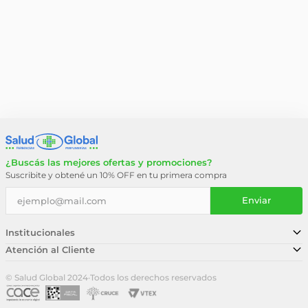
¿Buscás las mejores ofertas y promociones?
Suscribite y obtené un 10% OFF en tu primera compra
Enviar
Institucionales
Atención al Cliente
Conocé nuestra historia
Sucursales
Trabajá con nosotros
© Salud Global 2024
·
Todos los derechos reservados