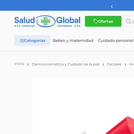
AMBA a partir de $60.000
¿Qué 
Ofertas
Bebés y maternidad
Cuidado personal
TÉRMINOS MÁS BUSCADOS
1
.
dermaglos
Dermocosmética y Cuidado de la piel
Faciales
An
2
.
nutrilon
3
.
nutrilon 1
4
.
nutrilon 2
5
.
wellness
6
.
cerave