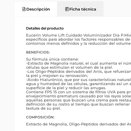
Descripción
Ficha técnica
Detalles del producto
Eucerin Volume Lift Cuidado Voluminizador Día P.Mix
específicos para abordar los factores responsables de l
contornos menos definidos y la reducción del volumen
BENEFICIOS:
Su fórmula única contiene:
-Extracto de Magnolia natural, el cual aumenta el nú
células que estimulan el volumen de la piel.
-Los Oligo-Péptidos derivados del Anís, que refuerza
la piel y mejoran su renovación;
-Ácido Hialurónico, que por sus características natura
agua y humedad de las células, garantizando así un e
superficie de la piel y reducir las arrugas.
Contiene FPS 15 con un sistema de filtros UVA para pro
envejecimiento prematuro causado por los rayos solar
aquellas personas que buscan una crema para restaur
definición de su rostro al tiempo que buscan rellenar 
textura de su piel.
COMPOSICIÓN:
Extracto de Magnolia, Oligo-Péptidos derivados del An