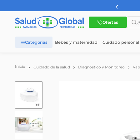
AMBA a partir de $60.000
¿Qué 
Ofertas
Bebés y maternidad
Cuidado personal
TÉRMINOS MÁS BUSCADOS
1
.
dermaglos
Cuidado de la salud
Diagnostico y Monitoreo
Vap
2
.
nutrilon
3
.
nutrilon 1
4
.
nutrilon 2
5
.
wellness
6
.
cerave