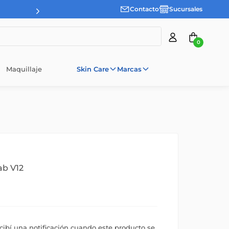
Contacto
Sucursales
0
Maquillaje
Skin Care
Marcas
ab V12
ecibí una notificación cuando este producto se