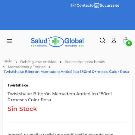
Contacto
Sucursales
Envíos
gratis a
partir
de
$55.000
0
Bebés y maternidad
Accesorios para bebés
Mamaderas y Tetinas
Twistshake Biberón Mamadera Anticólico 180ml 0+meses Color Rosa
Twistshake
Twistshake Biberón Mamadera Anticólico 180ml
0+meses Color Rosa
Sin Stock
Ingresá tu mail y recibí una notificación cuando este