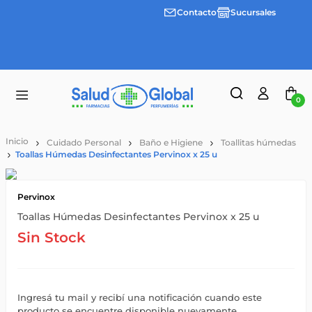
Contacto
Sucursales
Envíos
gratis a
partir
de
$55.000
0
Cuidado Personal
Baño e Higiene
Toallitas húmedas
Toallas Húmedas Desinfectantes Pervinox x 25 u
Pervinox
Toallas Húmedas Desinfectantes Pervinox x 25 u
Sin Stock
Ingresá tu mail y recibí una notificación cuando este
producto se encuentre disponible nuevamente.