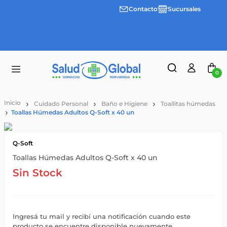
Contacto
Sucursales
Envíos
gratis a
partir
de
$55.000
0
Cuidado Personal
Baño e Higiene
Toallitas húmedas
Toallas Húmedas Adultos Q-Soft x 40 un
Q-Soft
Toallas Húmedas Adultos Q-Soft x 40 un
Sin Stock
Ingresá tu mail y recibí una notificación cuando este
producto se encuentre disponible nuevamente.