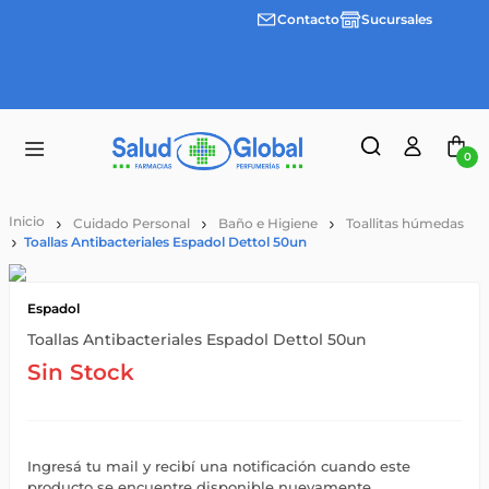
Contacto
Sucursales
3 cuotas
Envíos
sin
gratis a
interes
partir
desde
de
$100.000
$55.000
0
Cuidado Personal
Baño e Higiene
Toallitas húmedas
Toallas Antibacteriales Espadol Dettol 50un
Espadol
Toallas Antibacteriales Espadol Dettol 50un
Sin Stock
Ingresá tu mail y recibí una notificación cuando este
producto se encuentre disponible nuevamente.