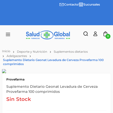
Contacto
Sucursales
3 cuotas
Envíos
sin
gratis a
interes
partir
desde
de
$100.000
$55.000
0
Deporte y Nutrición
Suplementos dietarios
Adelgazantes
Suplemento Dietario Geonat Levadura de Cerveza Provefarma 100
comprimidos
Provefarma
Suplemento Dietario Geonat Levadura de Cerveza
Provefarma 100 comprimidos
Sin Stock