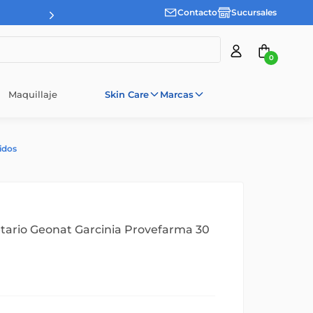
Contacto
Sucursales
0
Maquillaje
Skin Care
Marcas
idos
tario Geonat Garcinia Provefarma 30