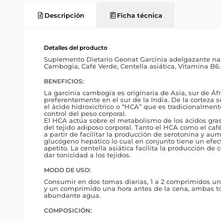
Descripción
Ficha técnica
Detalles del producto
Suplemento Dietario Geonat Garcinia adelgazante nat
Cambogia, Café Verde, Centella asiática, Vitamina B6.
BENEFICIOS:
La garcinia cambogia es originaria de Asia, sur de Áfri
preferentemente en el sur de la India. De la corteza s
el ácido hidroxicítrico o “HCA” que es tradicionalment
control del peso corporal.
El HCA actúa sobre el metabolismo de los ácidos gras
del tejido adiposo corporal. Tanto el HCA como el ca
a partir de facilitar la producción de serotonina y au
glucógeno hepático lo cual en conjunto tiene un efec
apetito. La centella asiática facilita la producción de
dar tonicidad a los tejidos.
MODO DE USO:
Consumir en dos tomas diarias, 1 a 2 comprimidos un
y un comprimido una hora antes de la cena, ambas to
abundante agua.
COMPOSICIÓN: