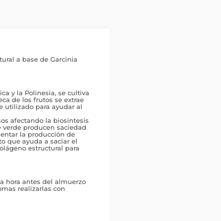
ural a base de Garcinia
ca y la Polinesia, se cultiva
eca de los frutos se extrae
e utilizado para ayudar al
os afectando la biosíntesis
fé verde producen saciedad
mentar la producción de
to que ayuda a saciar el
 colágeno estructural para
a hora antes del almuerzo
mas realizarlas con