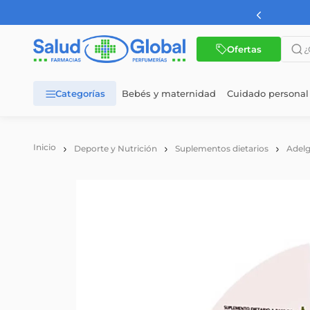
¿Qué 
Ofertas
Bebés y maternidad
Cuidado personal
TÉRMINOS MÁS BUSCADOS
1
.
dermaglos
Deporte y Nutrición
Suplementos dietarios
Adelg
2
.
nutrilon
3
.
nutrilon 1
4
.
nutrilon 2
5
.
cerave
6
.
wellness