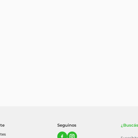
nte
Seguinos
¿Buscás
tes
Suscribi