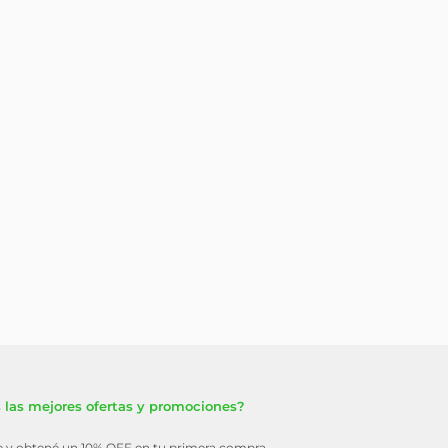
 las mejores ofertas y promociones?
te y obtené un 10% OFF en tu primera compra