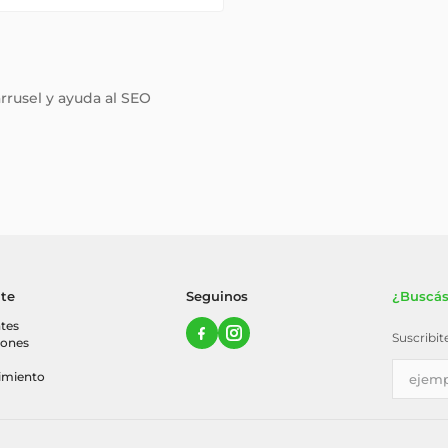
arrusel y ayuda al SEO
nte
Seguinos
¿Buscás
tes
Suscribi
iones
imiento