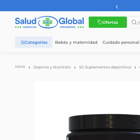
AMBA a partir de $60.000
¿Qué 
Ofertas
Bebés y maternidad
Cuidado personal
TÉRMINOS MÁS BUSCADOS
1
.
dermaglos
Deporte y Nutrición
SG Suplementos deportivos
2
.
nutrilon
3
.
nutrilon 1
4
.
wellness
5
.
nutrilon 2
6
.
cerave