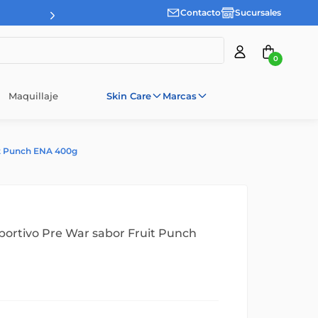
Contacto
Sucursales
0
Maquillaje
Skin Care
Marcas
it Punch ENA 400g
ortivo Pre War sabor Fruit Punch