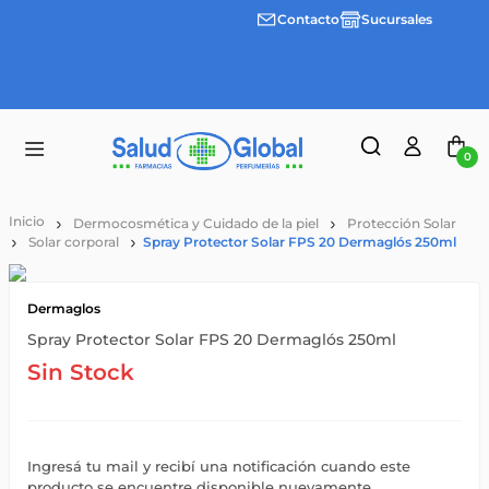
Contacto
Sucursales
Envíos
gratis a
partir
de
$55.000
0
Dermocosmética y Cuidado de la piel
Protección Solar
Solar corporal
Spray Protector Solar FPS 20 Dermaglós 250ml
Dermaglos
Spray Protector Solar FPS 20 Dermaglós 250ml
Sin Stock
Ingresá tu mail y recibí una notificación cuando este
producto se encuentre disponible nuevamente.