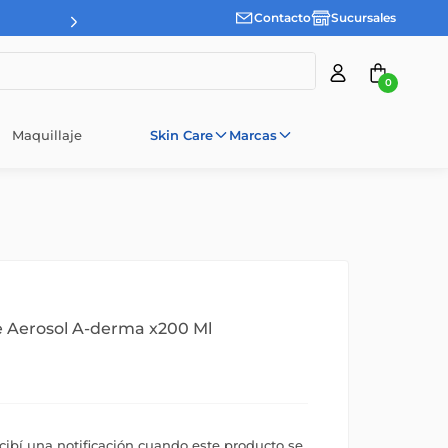
Contacto
Sucursales
0
Maquillaje
Skin Care
Marcas
e Aerosol A-derma x200 Ml
ecibí una notificación cuando este producto se