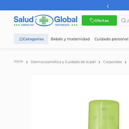
AMBA a partir de $60.000
¿Qué 
Ofertas
Bebés y maternidad
Cuidado personal
TÉRMINOS MÁS BUSCADOS
1
.
dermaglos
Dermocosmética y Cuidado de la piel
Corporales
2
.
nutrilon
3
.
nutrilon 1
4
.
wellness
5
.
nutrilon 2
6
.
cerave