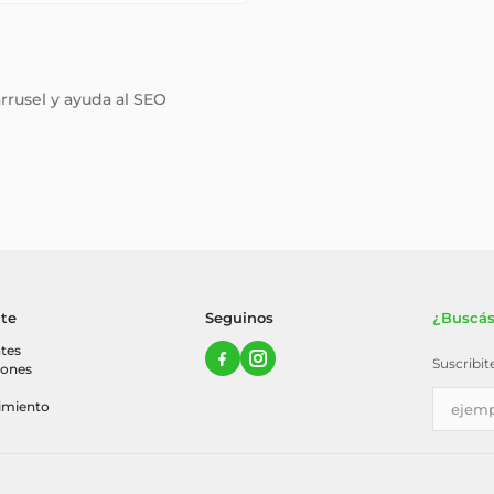
arrusel y ayuda al SEO
nte
Seguinos
¿Buscás
tes
Suscribi
iones
imiento