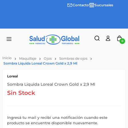
Contacto
Sucursales
3 cuotas
Envíos
sin
gratis a
interes
partir
desde
de
$100.000
$55.000
0
Maquillaje
Ojos
Sombras de ojos
Sombra Liquida Loreal Crown Gold x 2,9 Ml
Loreal
Sombra Liquida Loreal Crown Gold x 2,9 Ml
Sin Stock
Ingresá tu mail y recibí una notificación cuando este
producto se encuentre disponible nuevamente.