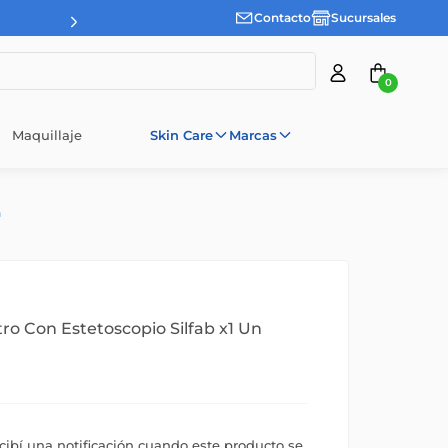
Contacto
Sucursales
0
Maquillaje
Skin Care
Marcas
n
ro Con Estetoscopio Silfab x1 Un
ecibí una notificación cuando este producto se