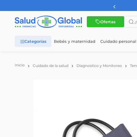
AMBA a partir de $60.000
¿Qué 
Ofertas
Bebés y maternidad
Cuidado personal
TÉRMINOS MÁS BUSCADOS
1
.
dermaglos
Cuidado de la salud
Diagnostico y Monitoreo
Ten
2
.
nutrilon
3
.
nutrilon 1
4
.
nutrilon 2
5
.
wellness
6
.
cerave