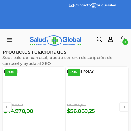
Contacto
Sucursales
3 cuotas
Envíos
sin
gratis a
interes
partir
desde
de
$100.000
$55.000
0
Productos relacionados
Subtítulo del carrusel, puede ser una descripción del
carrusel y ayuda al SEO
EUCERIN
LA ROCHE POSAY
-
25%
-
25%
$
59
.
960
,
00
$
74
.
759
,
00
$
44
.
970
,
00
$
56
.
069
,
25