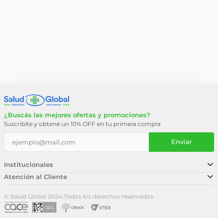
¿Buscás las mejores ofertas y promociones?
Suscribite y obtené un 10% OFF en tu primera compra
Enviar
Institucionales
Atención al Cliente
Conocé nuestra historia
Sucursales
Trabajá con nosotros
© Salud Global 2024
·
Todos los derechos reservados