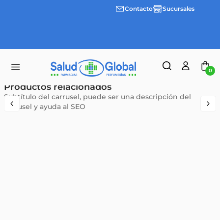
Contacto
Sucursales
3 cuotas
Envíos
sin
gratis a
interes
partir
desde
de
$100.000
$55.000
0
Productos relacionados
Subtítulo del carrusel, puede ser una descripción del
carrusel y ayuda al SEO