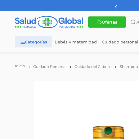
Envíos gratis AMBA a pa
¿Qué 
Ofertas
Bebés y maternidad
Cuidado personal
TÉRMINOS MÁS BUSCADOS
1
.
dermaglos
Cuidado Personal
Cuidado del Cabello
Shampoo 
2
.
nutrilon
3
.
wellness
4
.
nutrilon 1
5
.
nutrilon 2
6
.
vital 1