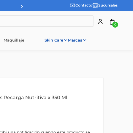
Contacto
Sucursales
3 cuotas sin interes desde $100.000
0
Maquillaje
Skin Care
Marcas
 Recarga Nutritiva x 350 Ml
ecibí una notificación cuando este producto se