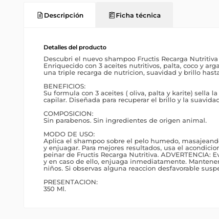
Descripción
Ficha técnica
Detalles del producto
Descubri el nuevo shampoo Fructis Recarga Nutritiva 
Enriquecido con 3 aceites nutritivos, palta, coco y arg
una triple recarga de nutricion, suavidad y brillo hast
BENEFICIOS:
Su formula con 3 aceites ( oliva, palta y karite) sella la
capilar. Diseñada para recuperar el brillo y la suavidad
COMPOSICION:
Sin parabenos. Sin ingredientes de origen animal.
MODO DE USO:
Aplica el shampoo sobre el pelo humedo, masajeand
y enjuagar. Para mejores resultados, usa el acondicio
peinar de Fructis Recarga Nutritiva. ADVERTENCIA: Evi
y en caso de ello, enjuaga inmediatamente. Mantener 
niños. Si observas alguna reaccion desfavorable susp
PRESENTACION:
350 Ml.