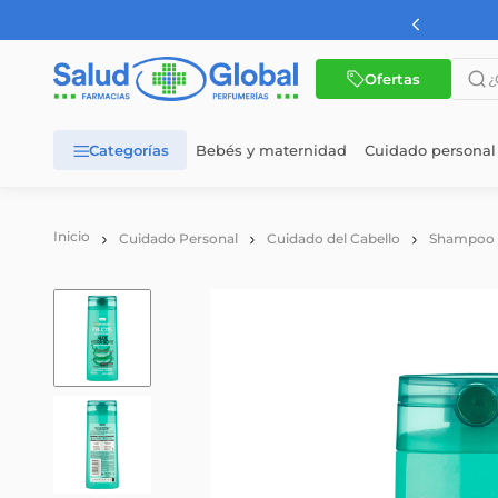
AMBA a partir de $60.000
¿Qué 
Ofertas
Bebés y maternidad
Cuidado personal
TÉRMINOS MÁS BUSCADOS
1
.
dermaglos
Cuidado Personal
Cuidado del Cabello
Shampoo 
2
.
nutrilon
3
.
wellness
4
.
nutrilon 1
5
.
nutrilon 2
6
.
vital 1