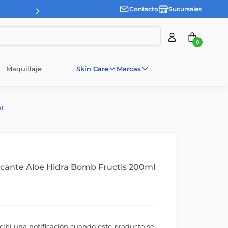
Contacto
Sucursales
0
Maquillaje
Skin Care
Marcas
l
cante Aloe Hidra Bomb Fructis 200ml
ecibí una notificación cuando este producto se