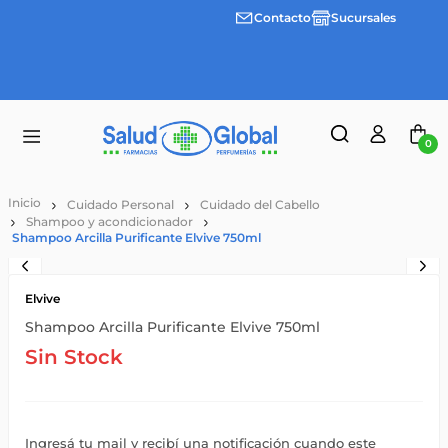
Contacto
Sucursales
Envíos
gratis a
partir
de
$55.000
0
Cuidado Personal
Cuidado del Cabello
Shampoo y acondicionador
Shampoo Arcilla Purificante Elvive 750ml
Elvive
Shampoo Arcilla Purificante Elvive 750ml
Sin Stock
Ingresá tu mail y recibí una notificación cuando este