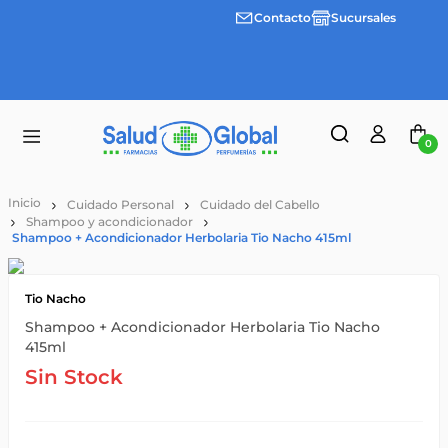
Contacto
Sucursales
3 cuotas
Envíos
sin
gratis a
interes
partir
desde
de
$100.000
$55.000
0
Cuidado Personal
Cuidado del Cabello
Shampoo y acondicionador
Shampoo + Acondicionador Herbolaria Tio Nacho 415ml
Tio Nacho
Shampoo + Acondicionador Herbolaria Tio Nacho
415ml
Sin Stock