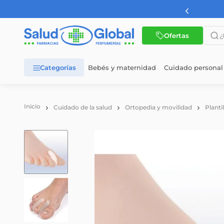
¿Qué 
Ofertas
Bebés y maternidad
Cuidado personal
TÉRMINOS MÁS BUSCADOS
1
.
dermaglos
Cuidado de la salud
Ortopedia y movilidad
Planti
2
.
nutrilon
3
.
nutrilon 1
4
.
nutrilon 2
5
.
wellness
6
.
cerave