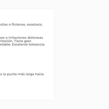
las o flictenas, exostosis.
es o irritaciones dolorosas
ilitación. Tiene gran
rtable. Excelente tolerancia
do la punta más larga hacia