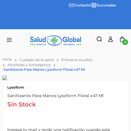
Contacto
Sucursales
Envíos
gratis a
partir
de
$55.000
0
Cuidado de la salud
Primeros Auxilios
Alcoholes y Antisépticos
Sanitizante Para Manos Lysoform Floral x47 Ml
Lysoform
Sanitizante Para Manos Lysoform Floral x47 Ml
Sin Stock
Ingresá tu mail y recibí una notificación cuando este