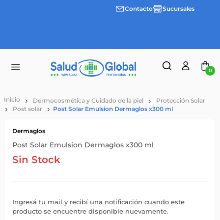
Contacto
Sucursales
Envíos
gratis a
partir
de
$55.000
0
Dermocosmética y Cuidado de la piel
Protección Solar
Post solar
Post Solar Emulsion Dermaglos x300 ml
Dermaglos
Post Solar Emulsion Dermaglos x300 ml
Sin Stock
Ingresá tu mail y recibí una notificación cuando este
producto se encuentre disponible nuevamente.