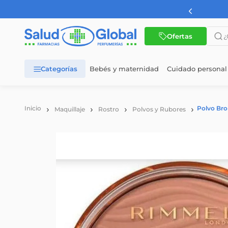
AMBA a partir de $60.000
¿Qué 
Ofertas
Bebés y maternidad
Cuidado personal
TÉRMINOS MÁS BUSCADOS
1
.
dermaglos
Polvo Bro
Maquillaje
Rostro
Polvos y Rubores
2
.
nutrilon
3
.
nutrilon 1
4
.
nutrilon 2
5
.
wellness
6
.
cerave