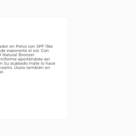
dor en Polvo con SPF 15te
de exponerte el sol. Con
l Natural Bronzer
uniforme aportándote así
ón Su acabado mate lo hace
 rostro. Úsalo también en
l.