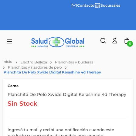
Contacto
Sucursales
3 cuotas
Envíos
sin
gratis a
interes
partir
desde
de
$100.000
$55.000
0
Electro Belleza
Planchitas y bucleras
Planchitas y rizadores de pelo
Planchita De Pelo Xwide Digital Kerashine 4d Therapy
Gama
Planchita De Pelo Xwide Digital Kerashine 4d Therapy
Sin Stock
Ingresá tu mail y recibí una notificación cuando este
producto se encuentre disponible nuevamente.