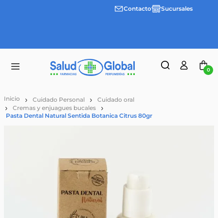
Contacto
Sucursales
Envíos
gratis a
partir
de
$55.000
0
Cuidado Personal
Cuidado oral
Cremas y enjuagues bucales
Pasta Dental Natural Sentida Botanica Citrus 80gr