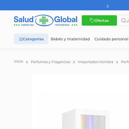
¿Qué 
Ofertas
Bebés y maternidad
Cuidado personal
TÉRMINOS MÁS BUSCADOS
1
.
dermaglos
Perfumes y Fragancias
Importados hombre
Perf
2
.
nutrilon
3
.
nutrilon 1
4
.
nutrilon 2
5
.
cerave
6
.
wellness