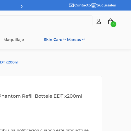
Contacto
Sucursales
0
Maquillaje
Skin Care
Marcas
EDT x200ml
hantom Refill Bottele EDT x200ml
ecibí una notificación cuando este producto se