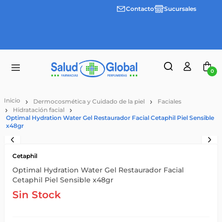
Contacto
Sucursales
Envíos
gratis a
partir
de
$55.000
0
Dermocosmética y Cuidado de la piel
Faciales
Hidratación facial
Optimal Hydration Water Gel Restaurador Facial Cetaphil Piel Sensible
x48gr
Cetaphil
Optimal Hydration Water Gel Restaurador Facial
Cetaphil Piel Sensible x48gr
Sin Stock