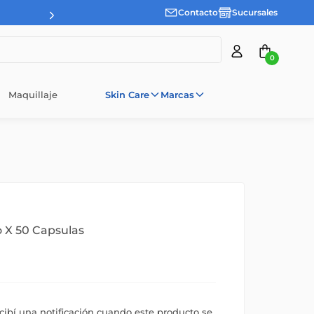
Contacto
Sucursales
0
Maquillaje
Skin Care
Marcas
 X 50 Capsulas
ecibí una notificación cuando este producto se