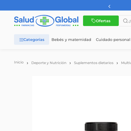
AMBA a partir de $60.000
¿Qué 
Ofertas
Bebés y maternidad
Cuidado personal
TÉRMINOS MÁS BUSCADOS
1
.
dermaglos
Deporte y Nutrición
Suplementos dietarios
Multi
2
.
nutrilon
3
.
nutrilon 1
4
.
wellness
5
.
nutrilon 2
6
.
cerave