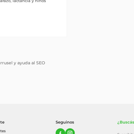
razo, lactancia y niños
arrusel y ayuda al SEO
nte
Seguinos
¿Buscás
tes