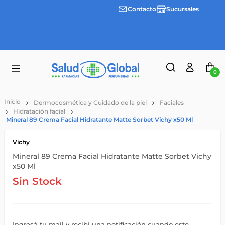
Contacto
Sucursales
Envíos
gratis a
partir
de
$55.000
0
Dermocosmética y Cuidado de la piel
Faciales
Hidratación facial
Mineral 89 Crema Facial Hidratante Matte Sorbet Vichy x50 Ml
Vichy
Mineral 89 Crema Facial Hidratante Matte Sorbet Vichy
x50 Ml
Sin Stock
Ingresá tu mail y recibí una notificación cuando este