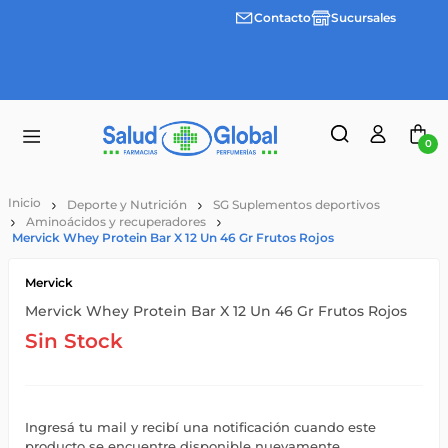
Contacto
Sucursales
Envíos
gratis a
partir
de
$55.000
0
Deporte y Nutrición
SG Suplementos deportivos
Aminoácidos y recuperadores
Mervick Whey Protein Bar X 12 Un 46 Gr Frutos Rojos
Mervick
Mervick Whey Protein Bar X 12 Un 46 Gr Frutos Rojos
Sin Stock
Ingresá tu mail y recibí una notificación cuando este
producto se encuentre disponible nuevamente.