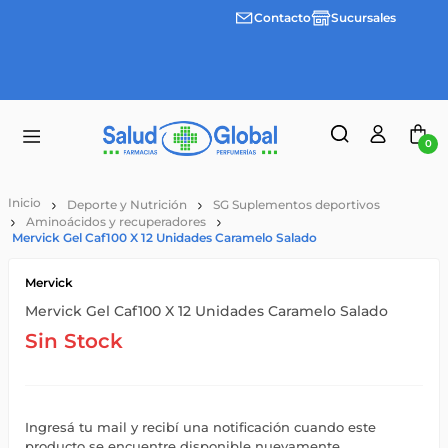
Contacto
Sucursales
Envíos
gratis a
partir
de
$55.000
0
Deporte y Nutrición
SG Suplementos deportivos
Aminoácidos y recuperadores
Mervick Gel Caf100 X 12 Unidades Caramelo Salado
Mervick
Mervick Gel Caf100 X 12 Unidades Caramelo Salado
Sin Stock
Ingresá tu mail y recibí una notificación cuando este
producto se encuentre disponible nuevamente.